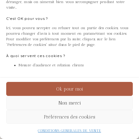
Le service sur mesure
déranger, mais on aimerait bien vous accompagner pendant votre
fait tout naturellement partie de notre
visite…
philosophie.
C'est OK pour vous ?
Ici, vous pouvez accepter ou refuser tout ou partie des cookies, vous
Nous sommes pleinement mobilisés en faveur
pourrez changer d'avis à tout moment en paramétrant vos cookies.
de l’équilibre écologique, si bien que nous nous
Pour modifier vos préférences par la suite, cliquez sur le lien
'Préférences de cookies' situé dans le pied de page.
sommes engagés à vous offrir trois arbres à
À quoi servent ces cookies ?
planter pour chaque article acheté en
Mesure d'audience et relation clients
soutenant l’action de Tree-Nation. Cet
organisme regroupe et coordonne des projets
Ok pour moi
de reforestation dans le monde entier en
permettant aux entreprises consommatrices de
Non merci
matières premières de rééquilibrer leur rôle en
Préférences des cookies
agissant dans la lutte climatique.
CONDITIONS GENERALES DE VENTE
En tant que client, vous jouez un rôle actif