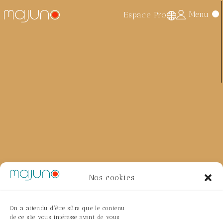
Menu
Espace Pro
Accueil
>
Les pièces d'exception
>
Tables basses
>
La
mosaïque
> Table Rainbow par Laura Carraro et
Mohamed Chabarik
Nos cookies
On a attendu d'être sûrs que le contenu
de ce site vous intéresse avant de vous