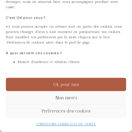
déranger, mais on aimerait bien vous accompagner pendant votre
visite…
C'est OK pour vous ?
Table Rainbow par
Ici, vous pouvez accepter ou refuser tout ou partie des cookies, vous
pourrez changer d'avis à tout moment en paramétrant vos cookies.
Pour modifier vos préférences par la suite, cliquez sur le lien
'Préférences de cookies' situé dans le pied de page.
Laura Carraro et Mohamed
Chabarik
À quoi servent ces cookies ?
Mesure d'audience et relation clients
Des fragments chatoyants aux formes
abstraites qui évoquent la nature
Ok pour moi
Non merci
Préférences des cookies
CONDITIONS GENERALES DE VENTE
Accueil
>
Les pièces d'exception
>
Tables
basses
>
La mosaïque
> Table Rainbow par