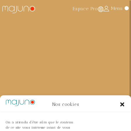
Menu
Espace Pro
Accueil
>
Exceptional pieces
>
Coffee tables
> The rope
Nos cookies
On a attendu d'être sûrs que le contenu
de ce site vous intéresse avant de vous