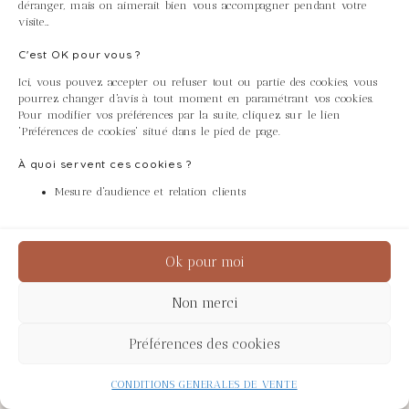
déranger, mais on aimerait bien vous accompagner pendant votre
visite…
C'est OK pour vous ?
Ici, vous pouvez accepter ou refuser tout ou partie des cookies, vous
pourrez changer d'avis à tout moment en paramétrant vos cookies.
Pour modifier vos préférences par la suite, cliquez sur le lien
'Préférences de cookies' situé dans le pied de page.
À quoi servent ces cookies ?
Mesure d'audience et relation clients
Ok pour moi
Rope
Non merci
Préférences des cookies
CONDITIONS GENERALES DE VENTE
Accueil
>
Exceptional pieces
>
Coffee tables
>
The rope