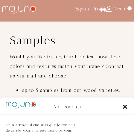
Menu
Espace Pro
Accueil
>
Non classé
> Our samples
Samples
Would you like to see, touch or test how these
colors and textures match your home ? Contact
us via mail and choose :
up to 5 samples from our wood varieties,
veneers and brass finishes.
Nos cookies
up to 3 seat cushion fabric samples.
Price : €3 per sample*
On a attendu d'être sûrs que le contenu
de ce site vous intéresse avant de vous