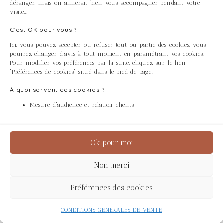
Custom-made service
déranger, mais on aimerait bien vous accompagner pendant votre
*Refundable on 1st order or upon return.
visite…
C'est OK pour vous ?
Ici, vous pouvez accepter ou refuser tout ou partie des cookies, vous
pourrez changer d'avis à tout moment en paramétrant vos cookies.
SOLID BLEACHED
Pour modifier vos préférences par la suite, cliquez sur le lien
'Préférences de cookies' situé dans le pied de page.
OAK
À quoi servent ces cookies ?
Mesure d'audience et relation clients
(Quercus Robur) comes from
European forests, and is
elegant and timeless. It adds
Ok pour moi
a touch of light and softness
to any space. The natural
Non merci
grain and the nuances of this
My selection summary
wood are subtly enhanced by
Préférences des cookies
the bleaching, creating an
Please choose the items you want as samples.
organic, sophisticated
CONDITIONS GENERALES DE VENTE
Nos
texture. It is particularly