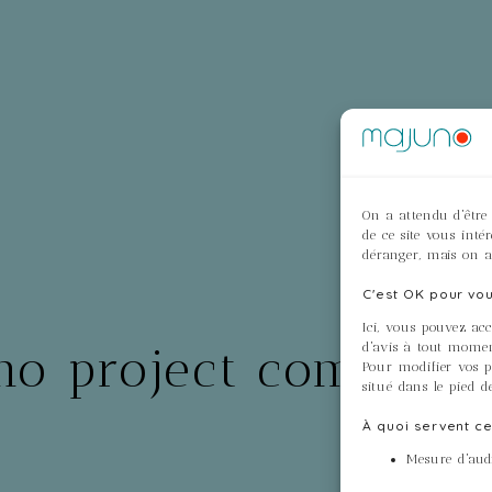
On a attendu d'être
de ce site vous inté
déranger, mais on a
C'est OK pour vou
Ici, vous pouvez ac
no project come abo
d'avis à tout momen
Pour modifier vos pr
situé dans le pied d
À quoi servent ce
Mesure d'audi