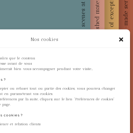
Behind the scenes at Majuno
Custom-made service
Embellished materials
Works of exception
Nos cookies
 sûrs que le contenu
resse avant de vous
imerait bien vous accompagner pendant votre visite…
s ?
cepter ou refuser tout ou partie des cookies, vous pourrez changer
ut ?
t en paramétrant vos cookies.
éférences par la suite, cliquez sur le lien 'Préférences de cookies'
e page.
s cookies ?
ence et relation clients